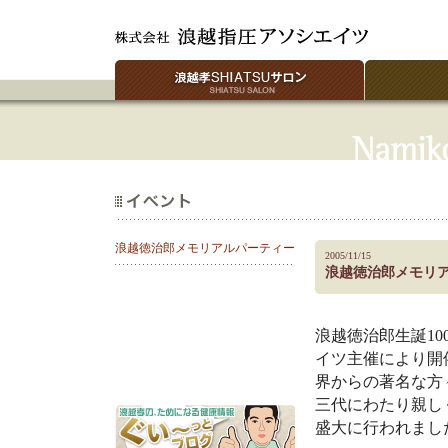
浪越徳治郎メモリアルパーティー
2005/11/15
浪越徳治郎メモリ
浪越徳治郎生誕1
イツ主催により開
界からの著名な方
三代にわたり親し
盛大に行われまし