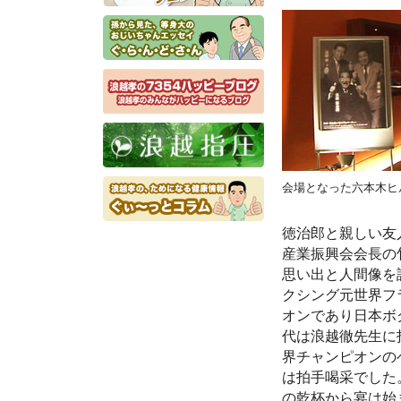
会場となった六本木ヒ
徳治郎と親しい友
産業振興会会長の
思い出と人間像を
クシング元世界フ
オンであり日本ボ
代は浪越徹先生に
界チャンピオンの
は拍手喝采でした
の乾杯から宴は始