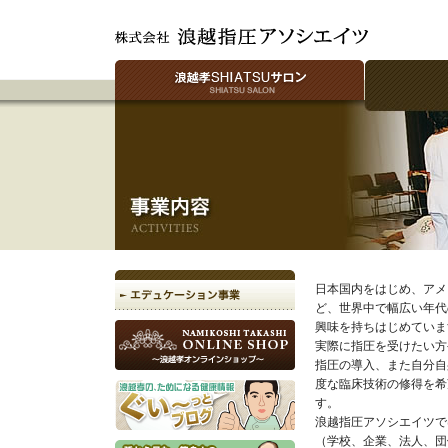
日本国内をはじめ、アメ
ど、世界中で幅広い年代の
興味を持ちはじめていま
実際に指圧を受けたい方
指圧の導入、また自分自
度な臨床技術の修得を希
す。
浪越指圧アソシエイツで
（学校、企業、法人、団