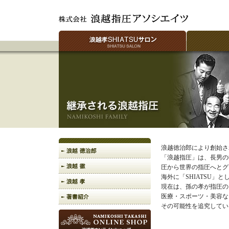
浪越徳治郎により創始さ
「浪越指圧」は、長男の
圧から世界の指圧へとグ
海外に「SHIATSU」
現在は、孫の孝が指圧の
医療・スポーツ・美容な
その可能性を追究してい