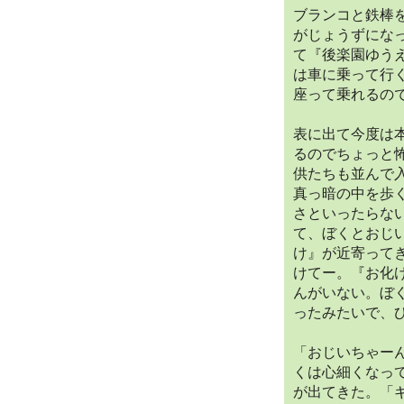
ブランコと鉄棒
がじょうずにな
て『後楽園ゆう
は車に乗って行
座って乗れるの
表に出て今度は
るのでちょっと
供たちも並んで
真っ暗の中を歩
さといったらな
て、ぼくとおじ
け』が近寄って
けてー。『お化
んがいない。ぼ
ったみたいで、
「おじいちゃー
くは心細くなっ
が出てきた。「