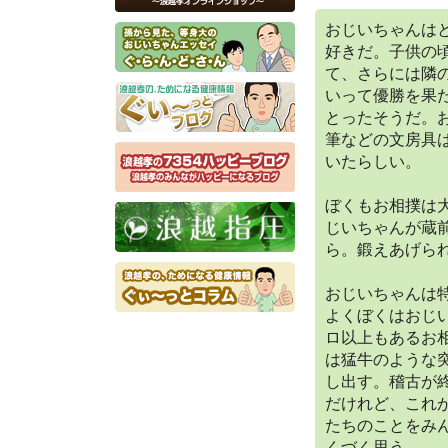
おじいちゃんは
好きだ。子供の
て、さらには隣
いって優勝を果
とったそうだ。
筆などの文房具
いたらしい。
ぼくもお相撲は
じいちゃんが蔵
ら。鍛えあげら
おじいちゃんは
よくぼくはおじい
ロ以上もあるお
は猛牛のような
し出す。稽古が
だけれど、これ
たちのことをみ
くづく思う。