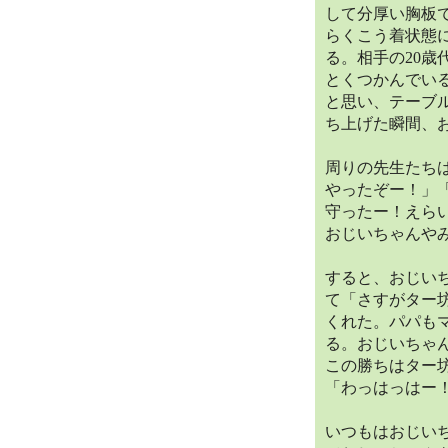
して分厚い胸板
らくこう着状態
る。相手の20
とくつかんでい
と思い、テーブ
ち上げた瞬間、
周りの先生たち
やったぞー！」
守ったー！えら
おじいちゃんや
すると、おじい
て「さすがター
くれた。パパも
る。おじいちゃ
この勝ちはター
「わっはっはー
いつもはおじい