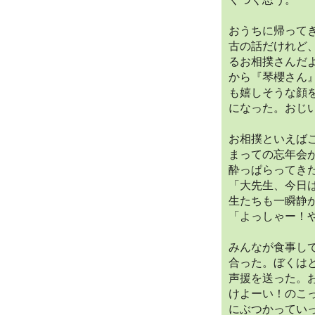
おうちに帰って
古の話だけれど
るお相撲さんだ
から『琴櫻さん
も嬉しそうな顔
になった。おじ
お相撲といえば
まっての忘年会
酔っぱらってき
「大先生、今日
生たちも一瞬静
「よっしゃー！
みんなが食事し
合った。ぼくは
声援を送った。
けよーい！のこ
にぶつかってい