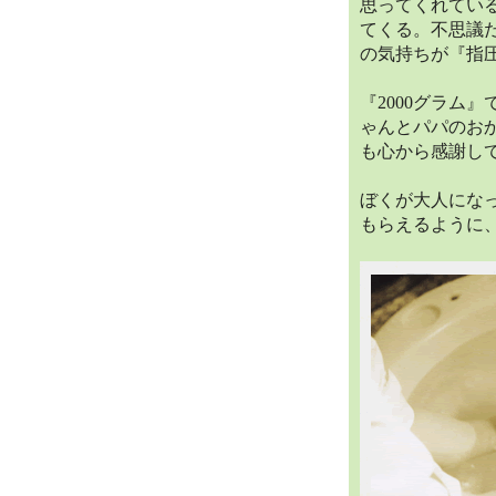
思ってくれてい
てくる。不思議
の気持ちが『指
『2000グラム
ゃんとパパのお
も心から感謝し
ぼくが大人にな
もらえるように