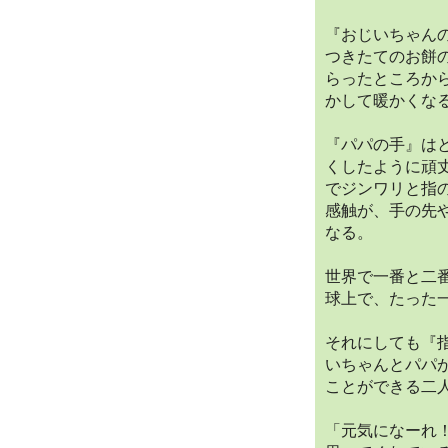
『おじいちゃん
つきたてのお餅
らったところか
かして暖かくな
『パパの手』は
くしたように頑
でジンワリと指
感触が、手の先
なる。
世界で一番と二
球上で、たった
それにしても『
いちゃんとパパ
ことができる二
「元気になーれ