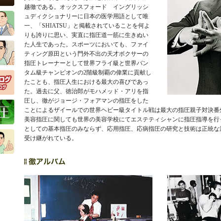
越徹である。オックスフォード イングリッシ
ュディクショナリーに日本の医学用語として唯
一、「SHIATSU」と掲載されていることを何よ
りも誇りに思い、実直に指圧道一筋に生きぬい
た人生であった。スポーツにおいても、ファイ
ティング原田という門外不出の天才ボクサーの
指圧トレーナーとして世界フライ級と世界バン
タム級チャンピオンの2階級制覇の偉業に貢献し
たことも、指圧人生における最大の喜びであっ
た。過去に父、徳治郎がモハメッド・アリを指
圧し、徹がジョージ・フォアマンの指圧をした
ことによるザイールでの世界ヘビー級タイトル戦は最大の指圧親子対決番
美容指圧に関しても世界の美容学校にてエステティシャンに指圧指導を行
としての基本指圧のみならず、応用指圧、応病指圧の研究と技術は正統な
受け継がれている。